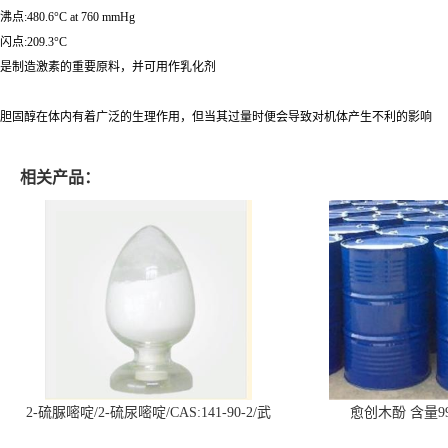
沸点:480.6°C at 760 mmHg
闪点:209.3°C
是制造激素的重要原料，并可用作乳化剂
胆固醇在体内有着广泛的生理作用，但当其过量时便会导致对机体产生不利的影响
相关产品：
2-硫脲嘧啶/2-硫尿嘧啶/CAS:141-90-2/武
愈创木酚 含量99
汉仓库现货供应商