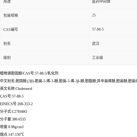
用途
医药中间体
25
包装规格
57-88-5
CAS编号
别名
武汉
级别
工业级
植物源胆固醇/CAS号:57-88-5/乳化剂
中文别名:胆固醇;(3β)-胆甾-5-烯-3-醇;胆甾-5-烯-3β-醇;胆脂醇;异辛甾烯醇;胆甾醇;
英文名称:Cholesterol
CAS号:57-88-5
EINECS号:200-353-2
分子式:C27H46O
分子量:386.6535
密度:0.98g/cm3
熔点:147-150℃