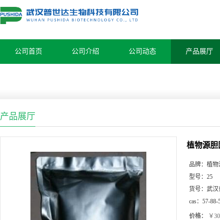
公司首页
公司介绍
公司动态
产品展厅
产品展厅
植物源胆固醇
品牌：
植物源
型号：
25
货号：
武汉
cas：
57-88-
价格：
￥30