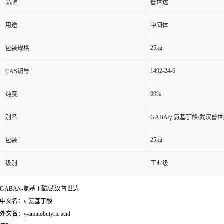
品牌
普世达
用途
中间体
25kg
包装规格
1492-24-6
CAS编号
99%
纯度
别名
GABA/γ-氨基丁酸/武汉普
25kg
包装
级别
工业级
GABA/γ-氨基丁酸/武汉普世达
中文名：γ-氨基丁酸
外文名：γ-aminobutyric acid