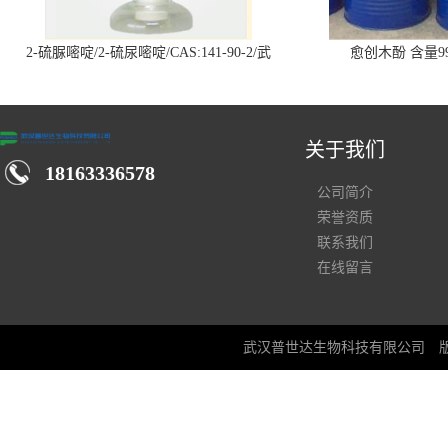
2-硫脲嘧啶/2-硫尿嘧啶/CAS:141-90-2/武
愈创木酚 含量99
汉仓库现货供应商
关于我们
18163336578
公司简介
荣誉资质
联系我们
在线留言
武汉普世达生物科技有限公司
版