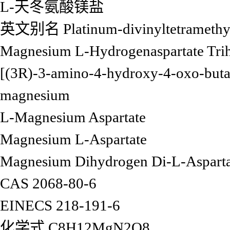
L-天冬氨酸镁盐
英文别名
Platinum-divinyltetramethy
Magnesium L-Hydrogenaspartate Trih
[(3R)-3-amino-4-hydroxy-4-oxo-buta
magnesium
L-Magnesium Aspartate
Magnesium L-Aspartate
Magnesium Dihydrogen Di-L-Asparta
CAS
2068-80-6
EINECS
218-191-6
化学式
C8H12MgN2O8