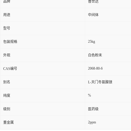
品牌
普世达
用途
中间体
型号
25kg
包装规格
外观
白色粉末
2068-80-6
CAS编号
别名
L-天门冬氨酸镁
%
纯度
级别
医药级
2ppm
重金属