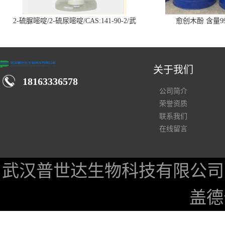
2-硫脲嘧啶/2-硫尿嘧啶/CAS:141-90-2/武
愈创木酚 含量99
汉仓库现货供应商
关于我们
18163336578
公司简介
荣誉资质
联系我们
在线留言
武汉普世达生物科技有限公司
盖德