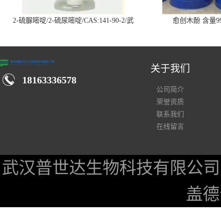
2-硫脲嘧啶/2-硫尿嘧啶/CAS:141-90-2/武
愈创木酚 含量99
汉仓库现货供应商
关于我们
18163336578
公司简介
荣誉资质
联系我们
在线留言
武汉普世达生物科技有限公司
盖德