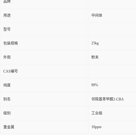
品牌
用途
中间体
型号
25kg
包装规格
外观
粉末
CAS编号
99%
纯度
别名
邻羧基苯甲醛2-CBA
级别
工业级
10ppm
重金属