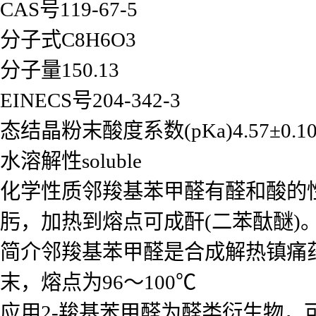
CAS号119-67-5
分子式C8H6O3
分子量150.13
EINECS号204-342-3
态结晶粉末酸度系数(pKa)4.57±0.10(P
水溶解性soluble
化学性质邻羧基苯甲醛有醛和酸的性质
肟，加热到熔点可成酐(二苯酞醚)。应
简介邻羧基苯甲醛是合成解热镇痛
末，熔点为96～100℃
应用2-羧基苯甲醛为醛类衍生物，