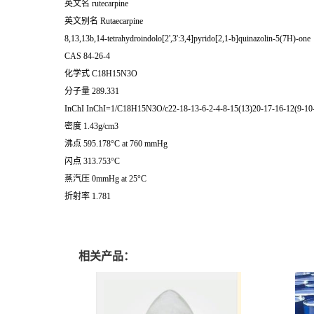
英文名
rutecarpine
英文别名
Rutaecarpine
8,13,13b,14-tetrahydroindolo[2',3':3,4]pyrido[2,1-b]quinazolin-5(7H)-one
CAS
84-26-4
化学式
C18H15N3O
分子量
289.331
InChI
InChI=1/C18H15N3O/c22-18-13-6-2-4-8-15(13)20-17-16-12(9-10-
密度
1.43g/cm3
沸点
595.178°C at 760 mmHg
闪点
313.753°C
蒸汽压
0mmHg at 25°C
折射率
1.781
相关产品：