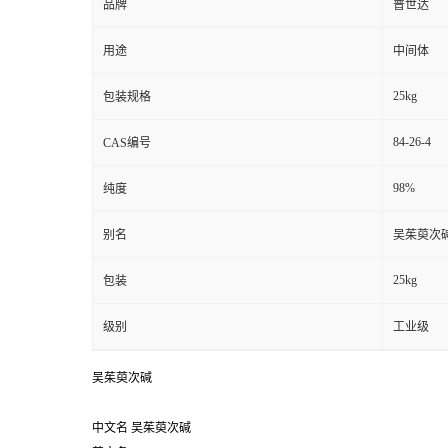
品牌
普世达
用途
中间体
25kg
包装规格
84-26-4
CAS编号
98%
纯度
别名
吴茱萸次
25kg
包装
级别
工业级
吴茱萸次碱
中文名
吴茱萸次碱