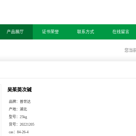
产品展厅
证书荣誉
联系方式
在线留言
您当
吴茱萸次碱
品牌：
普世达
产地：
湖北
型号：
25kg
货号：
20221205
cas：
84-26-4