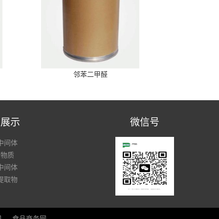
邻苯二甲醛
品展示
微信号
中间体
性物质
中间体
提取物
网
食品商务网