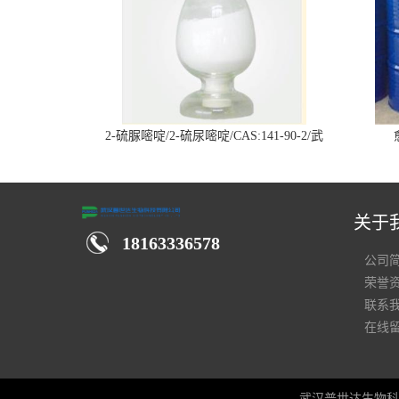
2-硫脲嘧啶/2-硫尿嘧啶/CAS:141-90-2/武
汉仓库现货供应商
关于
18163336578
公司
荣誉
联系
在线
武汉普世达生物科