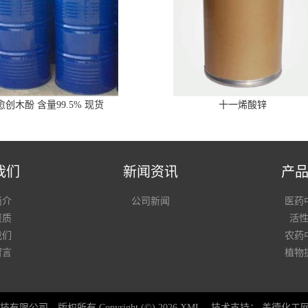
愈创木酚 含量99.5% 现货
十一烯酸锌
我们
新闻资讯
产
简介
公司新闻
医药
资质
活
我们
农药
留言
植物
技有限公司
版权所有 Copyright (©) 2026
XML
技术支持：
盖德化工