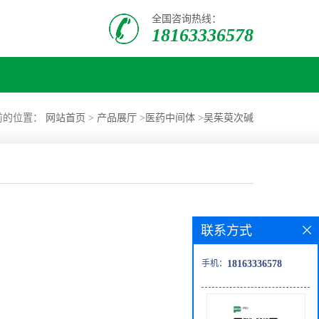
全国咨询热线：
18163336578
前的位置：
网站首页
>
产品展厅
>
医药中间体
>
吴茱萸次碱
联系方式
手机：
18163336578