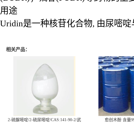
用途
Uridin是一种核苷化合物, 由尿嘧
相关产品：
2-硫脲嘧啶/2-硫尿嘧啶/CAS:141-90-2/武
愈创木酚 含量99
汉仓库现货供应商