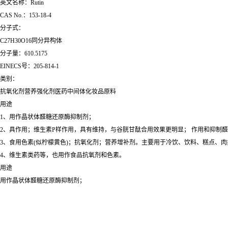
英文名称：Rutin
CAS No.：153-18-4
分子式：
C27H30O16同分异构体
分子量：610.5175
EINECS号：205-814-1
类别：
抗氧化剂营养强化剂医药中间体化妆品原料
用途
1、用作晶状体醛糖还原酶抑制剂；
2、具作用；维生素P样作用，具有维持，与谷胱甘酞合用效果更明显； 作用和抑制
3、食用色素(似柠檬黄色)；抗氧化剂；营养增补剂。主要用于冷饮、饮料、糕点、
4、维生素类药等，也用作食品抗氧剂和色素。
用途
用作晶状体醛糖还原酶抑制剂；