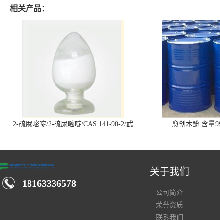
相关产品：
2-硫脲嘧啶/2-硫尿嘧啶/CAS:141-90-2/武
愈创木酚 含量99
汉仓库现货供应商
关于我们
18163336578
公司简介
荣誉资质
联系我们