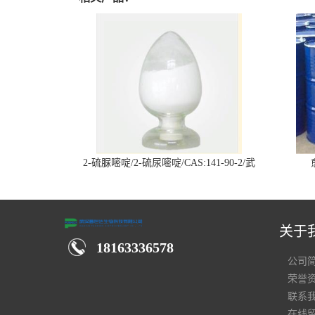
2-硫脲嘧啶/2-硫尿嘧啶/CAS:141-90-2/武
汉仓库现货供应商
关于
18163336578
公司
荣誉
联系
在线