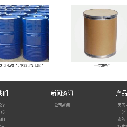
愈创木酚 含量99.5% 现货
十一烯酸锌
我们
新闻资讯
产
简介
公司新闻
医药
资质
活
我们
农药
留言
植物