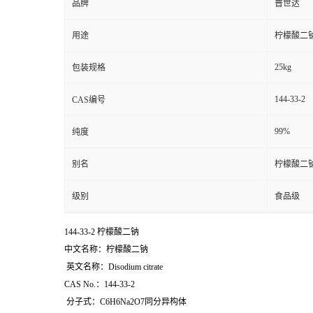
品牌
普世达
用途
柠檬酸二
25kg
包装规格
144-33-2
CAS编号
99%
纯度
别名
柠檬酸二
级别
食品级
144-33-2 柠檬酸二钠
中文名称：柠檬酸二钠
英文名称：Disodium citrate
CAS No.：144-33-2
分子式：C6H6Na2O7同分异构体