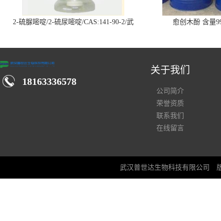
2-硫脲嘧啶/2-硫尿嘧啶/CAS:141-90-2/武
愈创木酚 含量99
汉仓库现货供应商
关于我们
18163336578
公司简介
荣誉资质
联系我们
在线留言
武汉普世达生物科技有限公司
版