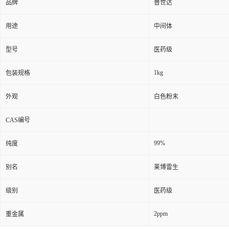
品牌
普世达
用途
中间体
型号
医药级
1kg
包装规格
外观
白色粉末
CAS编号
99%
纯度
别名
莱博雷生
级别
医药级
2ppm
重金属