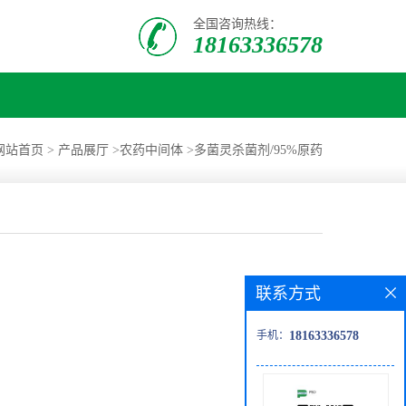
全国咨询热线：
18163336578
网站首页
>
产品展厅
>
农药中间体
>
多菌灵杀菌剂/95%原药
联系方式
手机：
18163336578