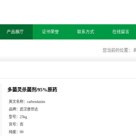
产品展厅
证书荣誉
联系方式
在线留言
您当前的位置：
多菌灵杀菌剂/95%原药
英文名称：
carbendazim
品牌：
武汉普世达
型号：
25kg
货号：
否
纯度：
99