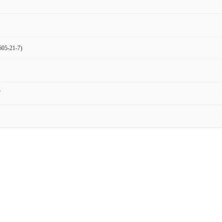
5-21-7)
7