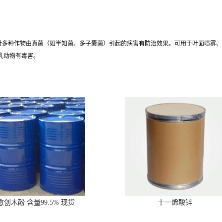
，对多种作物由真菌（如半知菌、多子囊菌）引起的病害有防治效果。可用于叶面喷雾
乳动物有毒害。
愈创木酚 含量99.5% 现货
十一烯酸锌