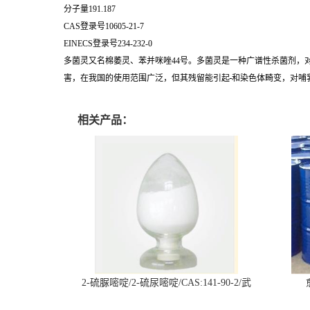
分子量191.187
CAS登录号10605-21-7
EINECS登录号234-232-0
多菌灵又名棉萎灵、苯并咪唑44号。多菌灵是一种广谱性杀菌剂
害，在我国的使用范围广泛，但其残留能引起
和染色体畸变，对哺
相关产品：
2-硫脲嘧啶/2-硫尿嘧啶/CAS:141-90-2/武
汉仓库现货供应商