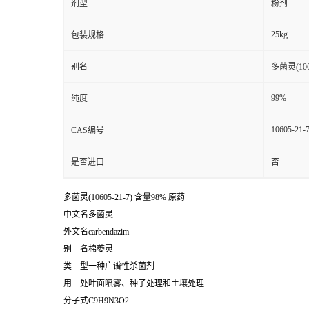
剂型
粉剂
25kg
包装规格
别名
多菌灵(1060
99%
纯度
10605-21-
CAS编号
是否进口
否
多菌灵(10605-21-7) 含量98% 原药
中文名多菌灵
外文名carbendazim
别 名棉萎灵
类 型一种广谱性杀菌剂
用 处叶面喷雾、种子处理和土壤处理
分子式C9H9N3O2