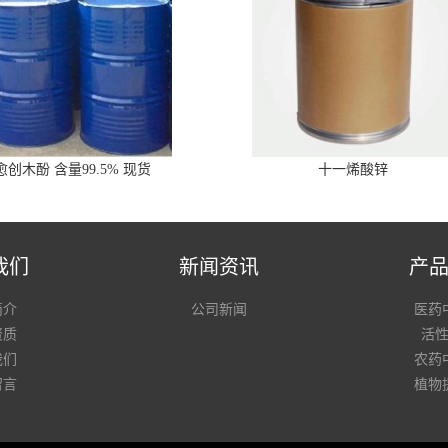
愈创木酚 含量99.5% 现货
十一烯酸锌
我们
新闻资讯
产
简介
公司新闻
医药
资质
活
我们
农药
留言
植物