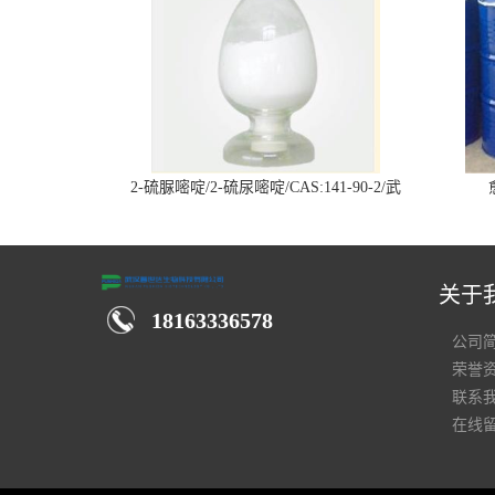
2-硫脲嘧啶/2-硫尿嘧啶/CAS:141-90-2/武
汉仓库现货供应商
关于
18163336578
公司
荣誉
联系
在线