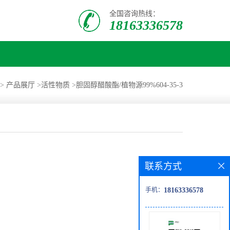
全国咨询热线：
18163336578
>
产品展厅
>
活性物质
>
胆固醇醋酸酯/植物源99%604-35-3
联系方式
手机：
18163336578