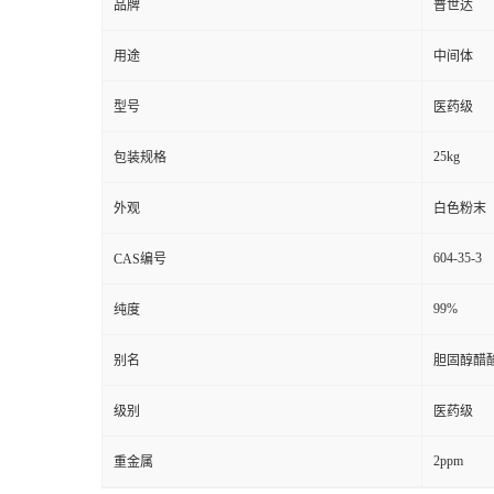
品牌
普世达
用途
中间体
型号
医药级
25kg
包装规格
外观
白色粉末
604-35-3
CAS编号
99%
纯度
别名
胆固醇醋酸酯
级别
医药级
2ppm
重金属