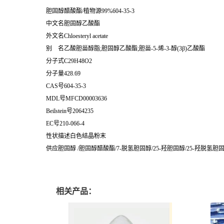
胆固醇醋酸酯/植物源99%604-35-3
中文名胆固醇乙酸酯
外文名Chloesteryl acetate
别 名乙酸胆甾醇脂;胆固醇乙酸酯;胆甾-5-烯-3-醇(3β)乙酸酯
分子式C29H48O2
分子量428.69
CAS号604-35-3
MDL号MFCD00003636
Beilstein号2064235
EC号210-066-4
性状描述白色结晶粉末
供应胆固醇 /胆固醇醋酸酯/7-脱氢胆固醇/25-羟胆固醇/25-羟脱氢胆
相关产品：