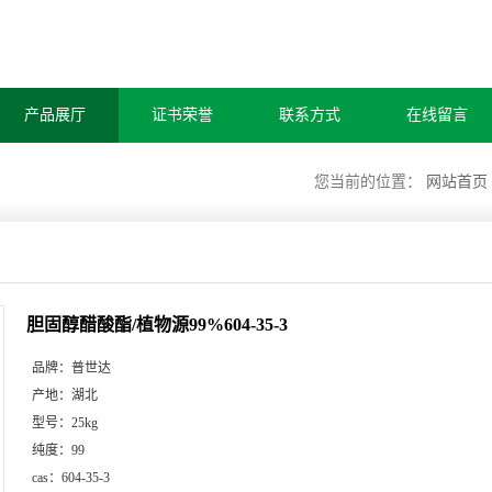
产品展厅
证书荣誉
联系方式
在线留言
您当前的位置：
网站首页
胆固醇醋酸酯/植物源99%604-35-3
品牌：
普世达
产地：
湖北
型号：
25kg
纯度：
99
cas：
604-35-3