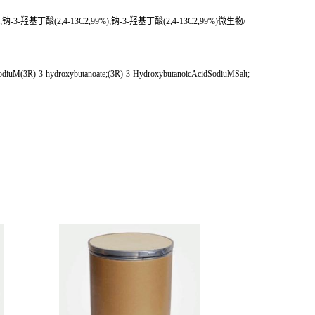
-羟基丁酸(2,4-13C2,99%);钠-3-羟基丁酸(2,4-13C2,99%)微生物/
(3R)-3-hydroxybutanoate;(3R)-3-HydroxybutanoicAcidSodiuMSalt;