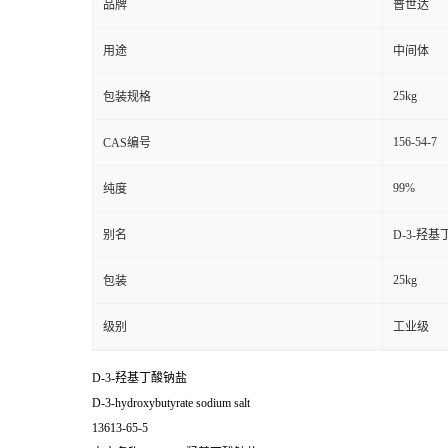
品牌
普世达
用途
中间体
25kg
包装规格
156-54-7
CAS编号
99%
纯度
别名
D-3-羟
25kg
包装
级别
工业级
D-3-羟基丁酸钠盐
D-3-hydroxybutyrate sodium salt
13613-65-5