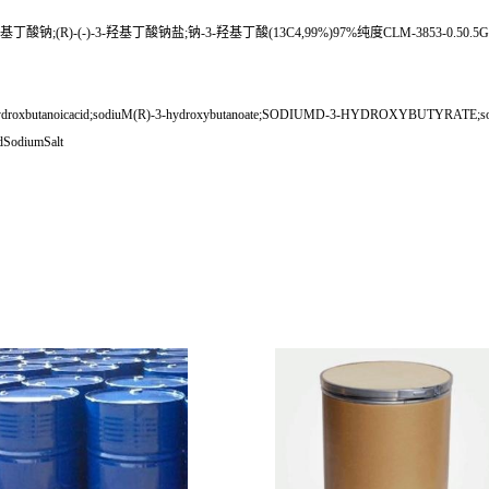
)-(-)-3-羟基丁酸钠盐;钠-3-羟基丁酸(13C4,99%)97%纯度CLM-3853-0.50.5G;钠-3
roxbutanoicacid;sodiuM(R)-3-hydroxybutanoate;SODIUMD-3-HYDROXYBUTYRATE;sodiuM
dSodiumSalt