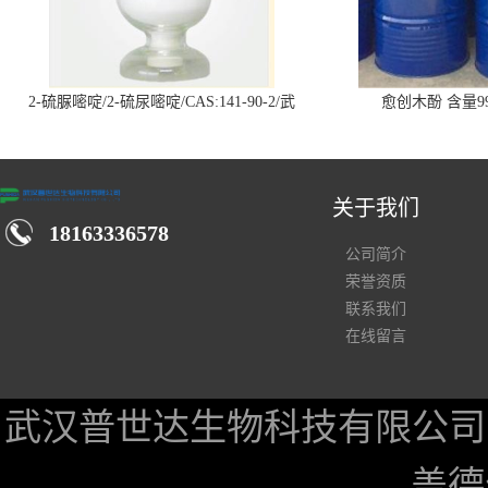
2-硫脲嘧啶/2-硫尿嘧啶/CAS:141-90-2/武
愈创木酚 含量99
汉仓库现货供应商
关于我们
18163336578
公司简介
荣誉资质
联系我们
在线留言
武汉普世达生物科技有限公司
盖德