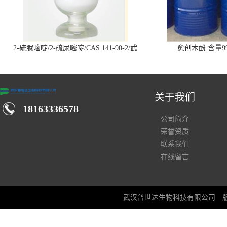
2-硫脲嘧啶/2-硫尿嘧啶/CAS:141-90-2/武
愈创木酚 含量99
汉仓库现货供应商
关于我们
18163336578
公司简介
荣誉资质
联系我们
在线留言
武汉普世达生物科技有限公司
版