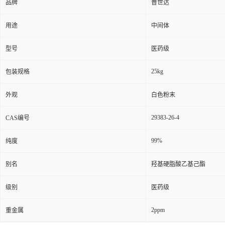
品牌
普世达
用途
中间体
型号
医药级
25kg
包装规格
外观
白色粉末
29383-26-4
CAS编号
99%
纯度
别名
羟基硬脂酸乙基己酯
级别
医药级
2ppm
重金属