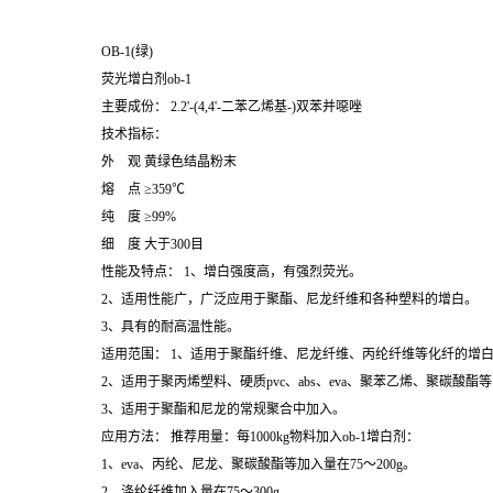
OB-1(绿)
荧光增白剂ob-1
主要成份： 2.2'-(4,4'-二苯乙烯基-)双苯并噁唑
技术指标：
外 观 黄绿色结晶粉末
熔 点 ≥359℃
纯 度 ≥99%
细 度 大于300目
性能及特点： 1、增白强度高，有强烈荧光。
2、适用性能广，广泛应用于聚酯、尼龙纤维和各种塑料的增白。
3、具有的耐高温性能。
适用范围： 1、适用于聚酯纤维、尼龙纤维、丙纶纤维等化纤的增
2、适用于聚丙烯塑料、硬质pvc、abs、eva、聚苯乙烯、聚碳酸酯
3、适用于聚酯和尼龙的常规聚合中加入。
应用方法： 推荐用量：每1000kg物料加入ob-1增白剂：
1、eva、丙纶、尼龙、聚碳酸酯等加入量在75～200g。
2、涤纶纤维加入量在75～300g。