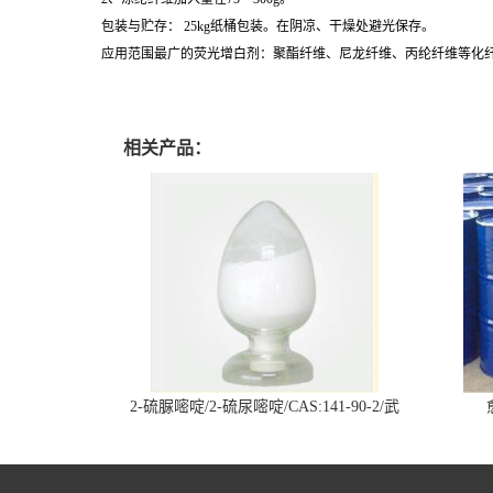
包装与贮存： 25kg纸桶包装。在阴凉、干燥处避光保存。
应用范围最广的荧光增白剂：聚酯纤维、尼龙纤维、丙纶纤维等化纤的
相关产品：
2-硫脲嘧啶/2-硫尿嘧啶/CAS:141-90-2/武
汉仓库现货供应商