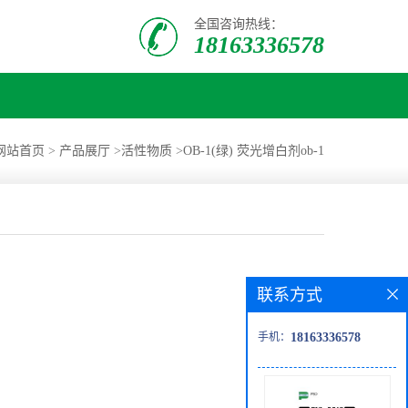
全国咨询热线：
18163336578
网站首页
>
产品展厅
>
活性物质
>
OB-1(绿) 荧光增白剂ob-1
联系方式
手机：
18163336578