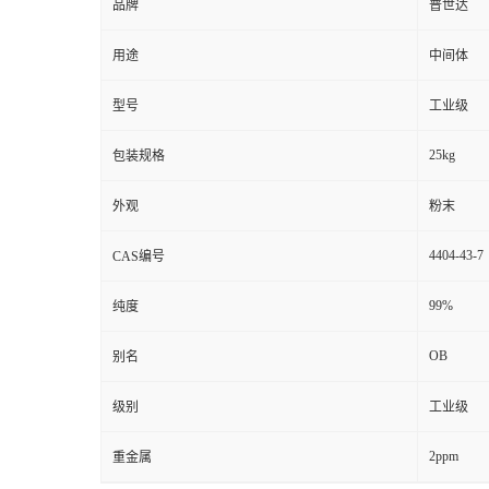
品牌
普世达
用途
中间体
型号
工业级
25kg
包装规格
外观
粉末
4404-43-7
CAS编号
99%
纯度
OB
别名
级别
工业级
2ppm
重金属