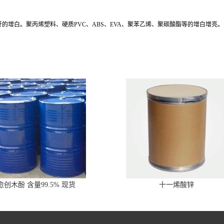
增白。聚丙烯塑料、硬质PVC、ABS、EVA、聚苯乙烯、聚碳酸酯等的增白增亮。
愈创木酚 含量99.5% 现货
十一烯酸锌