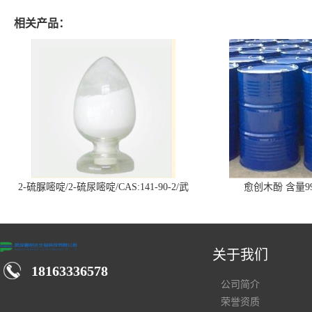
相关产品：
2-硫脲嘧啶/2-硫尿嘧啶/CAS:141-90-2/武
愈创木酚 含量99
汉仓库现货供应商
关于我们
18163336578
公司简介
荣誉资质