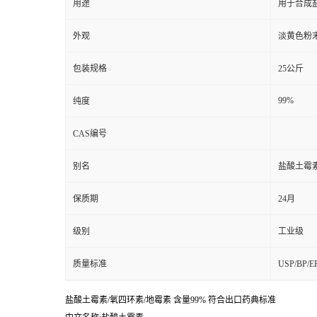
用途
用于合成
外观
淡黄色粉
包装规格
25公斤
99%
纯度
CAS编号
别名
盐酸土霉
保质期
24月
级别
工业级
质量标准
USP/BP
盐酸土霉素/
氧四环素/
地霉素 含量99% 符合出口药典标准