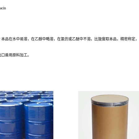
acin
 本品在水中易溶，在乙醇中略溶，在氯仿或乙醚中不溶。比旋度取本品，精密称定，加盐酸溶
出口兽用原料加工。