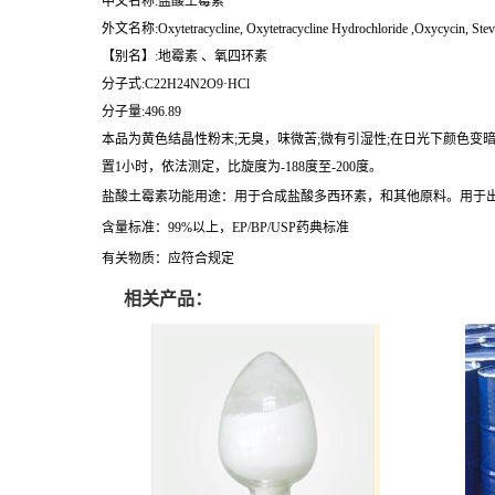
中文名称:盐酸土霉素
外文名称:Oxytetracycline, Oxytetracycline Hydrochloride ,Oxycycin, Stev
【别名】:地霉素 、氧四环素
分子式:C22H24N2O9·HCl
分子量:496.89
本品为黄色结晶性粉末;无臭，味微苦;微有引湿性;在日光下颜色变暗
置1小时，依法测定，比旋度为-188度至-200度。
盐酸土霉素功能用途：用于合成盐酸多西环素，和其他原料。用于
含量标准：99%以上，EP/BP/USP药典标准
有关物质：应符合规定
相关产品：