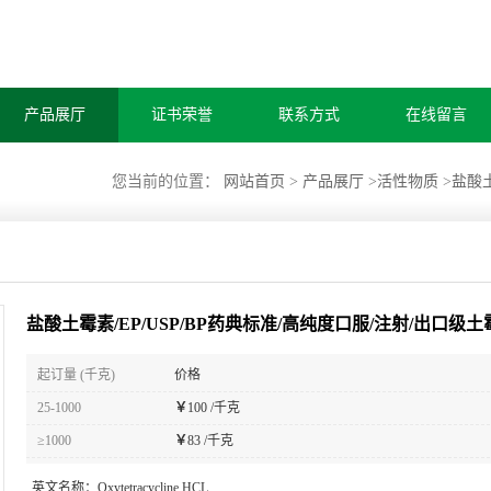
产品展厅
证书荣誉
联系方式
在线留言
您当前的位置：
网站首页
>
产品展厅
>
活性物质
>
盐酸土
盐酸土霉素/EP/USP/BP药典标准/高纯度口服/注射/出口级土
起订量 (千克)
价格
25-1000
￥
100 /千克
≥1000
￥
83 /千克
英文名称：
Oxytetracycline HCL