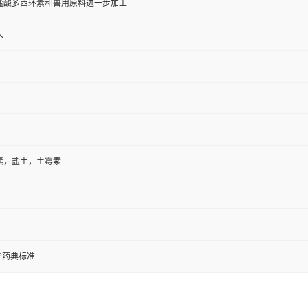
盐酸多西环素和兽用原料进一步加工
末
素，盐土，土霉素
/EP药典标准