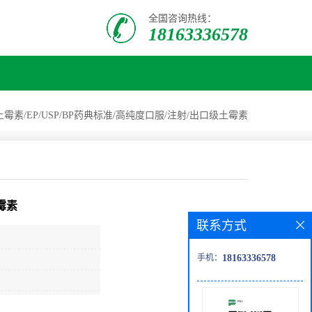
全国咨询热线：
18163336578
霉素/EP/USP/BP药典标准/高纯度口服/注射/出口级土霉素
霉素
联系方式
手机：
18163336578