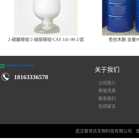
2-硫脲嘧啶/2-硫尿嘧啶/CAS:141-90-2/武
愈创木酚 含量99
汉仓库现货供应商
关于我们
18163336578
公司简介
荣誉资质
联系我们
在线留言
武汉普世达生物科技有限公司
版