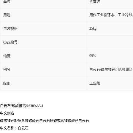
品牌
普世达
用途
用作工业循环水、工业冷却
25kg
包装规格
CAS编号
99%
纯度
别名
白云石/碳酸镁钙/16389-88-1
级别
工业级
白云石/碳酸镁钙/16389-88-1
中文别名
碳酸镁钙轻质含镁碳酸钙白云石粉碱式含镁碳酸钙白云石
中文名称：白云石