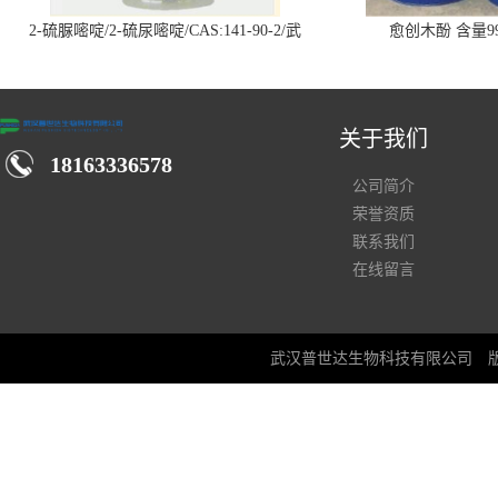
2-硫脲嘧啶/2-硫尿嘧啶/CAS:141-90-2/武
愈创木酚 含量99
汉仓库现货供应商
关于我们
18163336578
公司简介
荣誉资质
联系我们
在线留言
武汉普世达生物科技有限公司
版