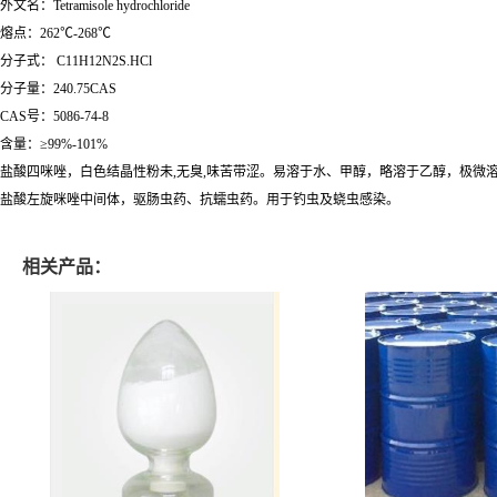
外文名：Tetramisole hydrochloride
熔点：262℃-268℃
分子式： C11H12N2S.HCl
分子量：240.75CAS
CAS号：5086-74-8
含量：≥99%-101%
盐酸四咪唑，白色结晶性粉未,无臭,味苦带涩。易溶于水、甲醇，略溶于乙醇，极微
盐酸左旋咪唑中间体，驱肠虫药、抗蠕虫药。用于钓虫及蛲虫感染。
相关产品：