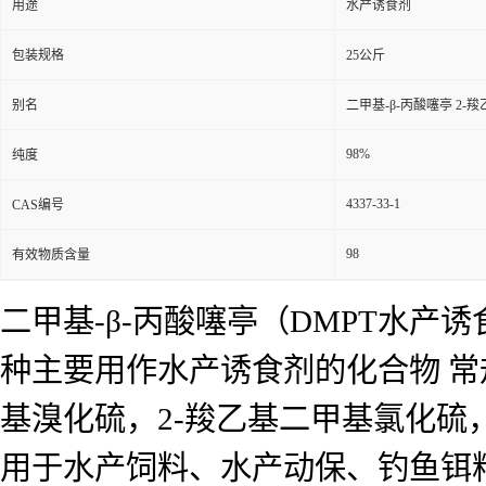
用途
水产诱食剂
包装规格
25公斤
别名
二甲基-β-丙酸噻亭 2
98%
纯度
4337-33-1
CAS编号
98
有效物质含量
二甲基-β-丙酸噻亭（DMPT水产
种主要用作水产诱食剂的化合物 常
基溴化硫，2-羧乙基二甲基氯化硫
用于水产饲料、水产动保、钓鱼铒料，C