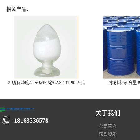
相关产品：
2-硫脲嘧啶/2-硫尿嘧啶/CAS:141-90-2/武
愈创木酚 含量99
汉仓库现货供应商
关于我们
18163336578
公司简介
荣誉资质