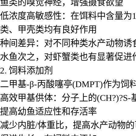
鱼类的嗅觉神经，增强摄食欲望
低浓度高敏感性：在饵料中含量为10
类、甲壳类均有良好作用
种间差异：对不同种类水产动物诱
水鱼次之，对虾蟹类也有显著促进
2. 饲料添加剂
二甲基-β-丙酸噻亭(DMPT)作为
高效甲基供体：分子上的(CH?)?
提高幼鱼适应性和存活率
减少内脏/体重比，提高水产动物