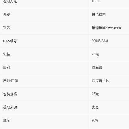
HPLC
检测方法
外观
白色粉末
别名
植物甾醇phytosterin
90045-38-8
CAS编号
25kg
包装
级别
食品级
产地/厂商
武汉普世达
25kg
包装规格
提取来源
大豆
98%
纯度