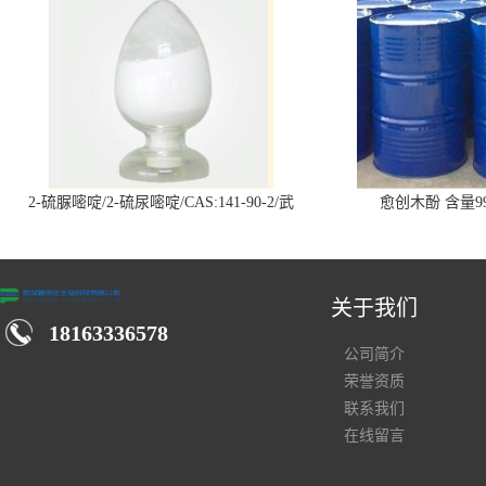
2-硫脲嘧啶/2-硫尿嘧啶/CAS:141-90-2/武
愈创木酚 含量99
汉仓库现货供应商
关于我们
18163336578
公司简介
荣誉资质
联系我们
在线留言