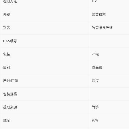
UV
检测方法
外观
淡黄粉末
别名
竹笋膳食纤维
CAS编号
25kg
包装
级别
食品级
产地/厂商
武汉
包装规格
提取来源
竹笋
98%
纯度