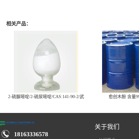
相关产品：
2-硫脲嘧啶/2-硫尿嘧啶/CAS:141-90-2/武
愈创木酚 含量99
汉仓库现货供应商
关于我们
18163336578