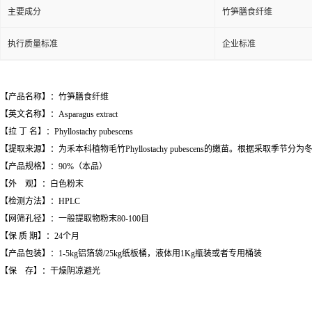
主要成分
竹笋膳食纤维
执行质量标准
企业标准
【产品名称】：竹笋膳食纤维
【英文名称】：Asparagus extract
【拉 丁 名】：Phyllostachy pubescens
【提取来源】：为禾本科植物毛竹Phyllostachy pubescens的嫩苗。根据采取季节分
【产品规格】：90%（本品）
【外 观】：白色粉末
【检测方法】：HPLC
【网筛孔径】：一般提取物粉末80-100目
【保 质 期】：24个月
【产品包装】：1-5kg铝箔袋/25kg纸板桶，液体用1Kg瓶装或者专用桶装
【保 存】：干燥阴凉避光