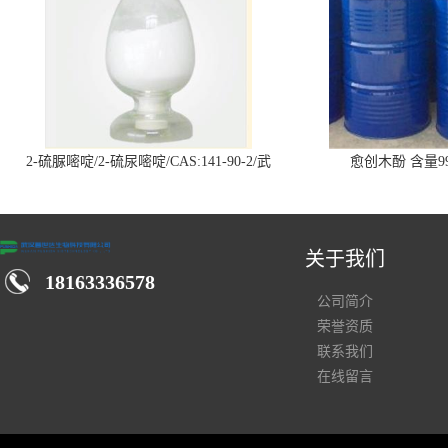
2-硫脲嘧啶/2-硫尿嘧啶/CAS:141-90-2/武
愈创木酚 含量99
汉仓库现货供应商
关于我们
18163336578
公司简介
荣誉资质
联系我们
在线留言