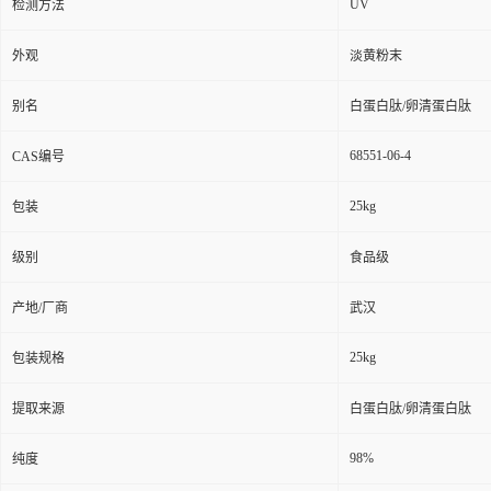
UV
检测方法
外观
淡黄粉末
别名
白蛋白肽/卵清蛋白肽
68551-06-4
CAS编号
25kg
包装
级别
食品级
产地/厂商
武汉
25kg
包装规格
提取来源
白蛋白肽/卵清蛋白肽
98%
纯度