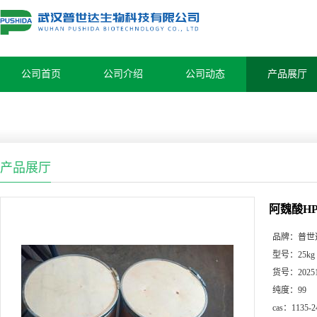
公司首页
公司介绍
公司动态
产品展厅
产品展厅
阿魏酸HPL
品牌：
普世
型号：
25kg
货号：
2025
纯度：
99
cas：
1135-2