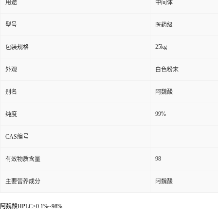
用途
中间体
型号
医药级
25kg
包装规格
外观
白色粉末
别名
阿魏酸
99%
纯度
CAS编号
98
有效物质含量
主要营养成分
阿魏酸
阿魏酸HPLC≥0.1%~98%