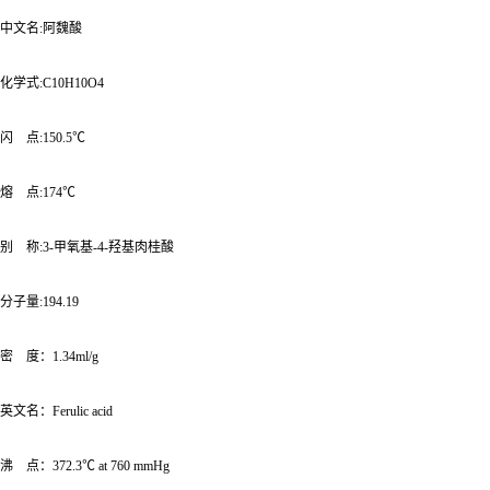
中文名:阿魏酸
化学式:C10H10O4
闪 点:150.5℃
熔 点:174℃
别 称:3-甲氧基-4-羟基肉桂酸
分子量:194.19
密 度：1.34ml/g
英文名：Ferulic acid
沸 点：372.3℃ at 760 mmHg