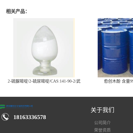
相关产品：
2-硫脲嘧啶/2-硫尿嘧啶/CAS:141-90-2/武
愈创木酚 含量99
汉仓库现货供应商
关于我们
18163336578
公司简介
荣誉资质