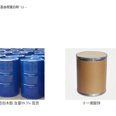
视蛋白和``11 –
愈创木酚 含量99.5% 现货
十一烯酸锌