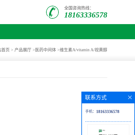
全国咨询热线：
18163336578
站首页
>
产品展厅
>
医药中间体
>
维生素A/vitamin A/视黄醇
联系方式
手机：
18163336578