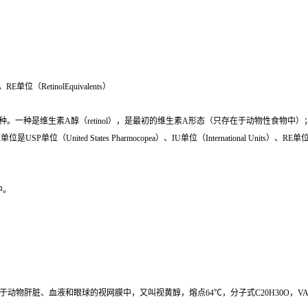
，RE单位（RetinolEquivalents）
一种是维生素A醇（retinol），是最初的维生素A形态（只存在于动物性食物中）；另
ited States Pharmocopea）、IU单位（International Units）、RE单位（Ret
中。
物肝脏、血液和眼球的视网膜中，又叫视黄醇，熔点64℃，分子式C20H30O，VA2