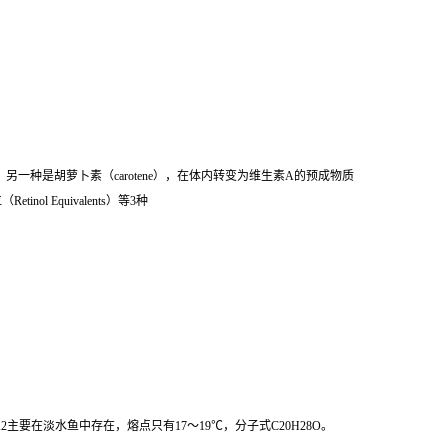
一种是胡萝卜素（carotene），在体内转变为维生素A的预成物质
inol Equivalents）等3种
主要在淡水鱼中存在，熔点只有17～19℃，分子式C20H28O。