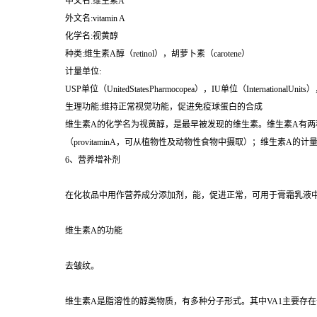
中文名:维生素A
外文名:vitamin A
化学名:视黄醇
种类:维生素A醇（retinol），胡萝卜素（carotene）
计量单位:
USP单位（UnitedStatesPharmocopea），IU单位（InternationalUnits）
生理功能:维持正常视觉功能，促进免疫球蛋白的合成
维生素A的化学名为视黄醇，是最早被发现的维生素。维生素A有两种。
（provitaminA，可从植物性及动物性食物中摄取）；维生素A的计量单位是USP单位（Un
6、营养增补剂
在化妆品中用作营养成分添加剂，能，促进正常，可用于膏霜乳液
维生素A的功能
去皱纹。
维生素A是脂溶性的醇类物质，有多种分子形式。其中VA1主要存在于动