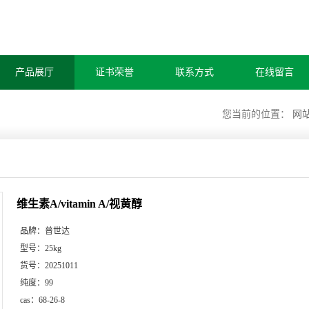
产品展厅
证书荣誉
联系方式
在线留言
您当前的位置：
网
维生素A/vitamin A/视黄醇
品牌：
普世达
型号：
25kg
货号：
20251011
纯度：
99
cas：
68-26-8