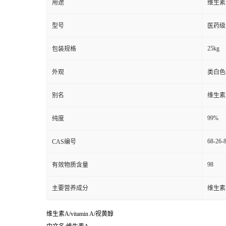
用途
维生素A/
型号
医药级
25kg
包装规格
外观
类白色
别名
维生素A/
99%
纯度
68-26-
CAS编号
98
有效物质含量
主要营养成分
维生素A/
维生素A/vitamin A/视黄醇