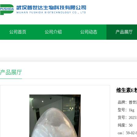
公司首页
公司介绍
公司动态
产品展厅
产品展厅
维生素E粉5
品牌：
普世
型号：
1kg
货号：
2025
纯度：
50
cas：
59-02-