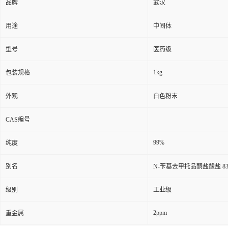
品牌
武汉
用途
中间体
型号
医药级
1kg
包装规格
外观
白色粉末
CAS编号
99%
纯度
别名
N-苄基去甲托品酮盐酸盐 8339
级别
工业级
2ppm
重金属