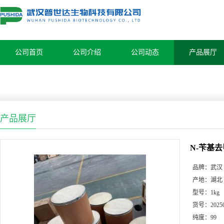
公司首页
公司介绍
公司动态
产品展厅
产品展厅
N-苄基去甲
品牌：
武汉
产地：
湖北
型号：
1kg
货号：
2025
纯度：
99