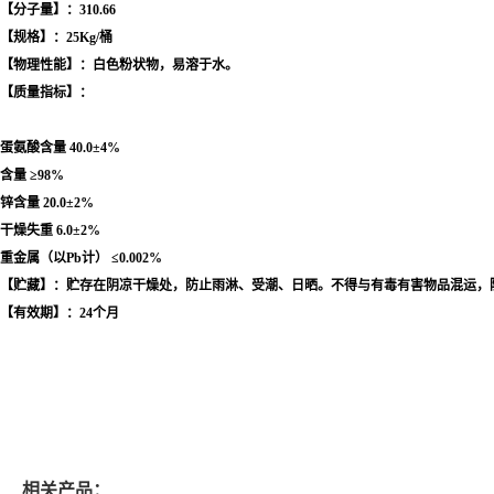
【分子量】：310.66
【规格】：25Kg/桶
【物理性能】：白色粉状物，易溶于水。
【质量指标】：
蛋氨酸含量 40.0±4%
含量 ≥98%
锌含量 20.0±2%
干燥失重 6.0±2%
重金属（以Pb计） ≤0.002%
【贮藏】：贮存在阴凉干燥处，防止雨淋、受潮、日晒。不得与有毒有害物品混运，
【有效期】：24个月
相关产品：