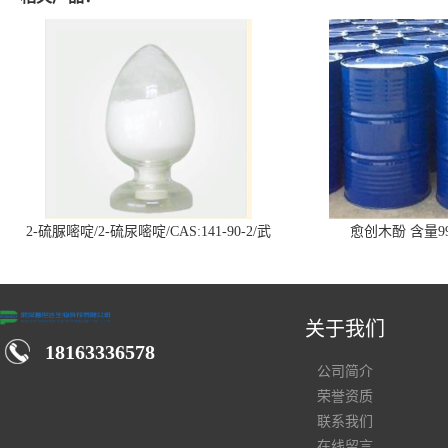
2-硫脲嘧啶/2-硫尿嘧啶/CAS:141-90-2/武
愈创木酚 含量99
汉仓库现货供应商
关于我们
18163336578
公司简介
荣誉资质
联系我们
在线留言