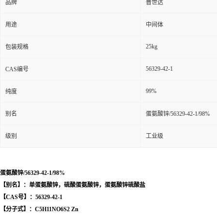
品牌
普世达
用途
中间体
25kg
包装规格
56329-42-1
CAS编号
99%
纯度
别名
蛋氨酸锌/56329-42-1/98%
级别
工业级
蛋氨酸锌/56329-42-1/98%
【别名】：单蛋氨酸锌，硫酸蛋氨酸锌，蛋氨酸锌硫酸盐
【CAS号】：56329-42-1
【分子式】：C5H11NO6S2 Zn