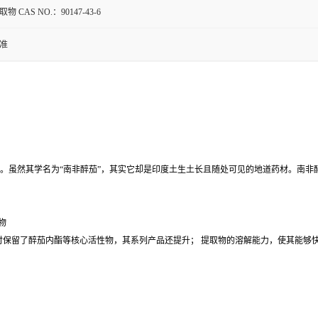
物 CAS NO.：90147-43-6
准
花，睡茄。虽然其学名为“南非醉茄”，其实它却是印度土生土长且随处可见的地道药材。
物
时保留了醉茄内酯等核心活性物，其系列产品还提升； 提取物的溶解能力，使其能够