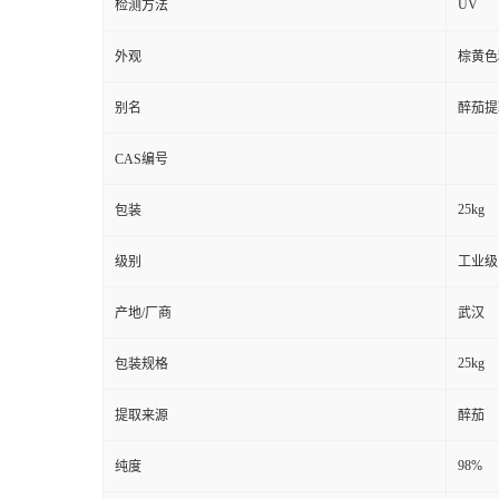
UV
检测方法
外观
棕黄色
别名
醉茄提取
CAS编号
25kg
包装
级别
工业级
产地/厂商
武汉
25kg
包装规格
提取来源
醉茄
98%
纯度