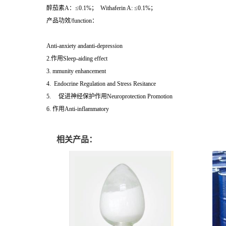
醉茄素A：≤0.1%； Withaferin A: ≤0.1%；
产品功效/function：
Anti-anxiety andanti-depression
2.作用Sleep-aiding effect
3. mmunity enhancement
4. Endocrine Regulation and Stress Resitance
5. 促进神经保护作用Neuroprotection Promotion
6. 作用Anti-inflammatory
相关产品：