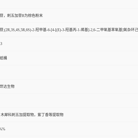
苷，刺五加苷B为棕色粉末
;(2R,3S,4S,5R,6S)-2-羟甲基-6-[4-[(E)-3-羟基丙-1-烯基]-2,6-二甲氧基苯氧基
-3
斤纸桶
世达生物
 木犀科刺五加提取物，紫丁香等提取物
%%