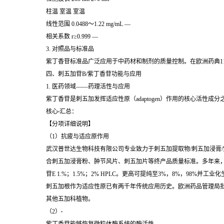
柱温 室温 室温
线性范围 0.0488～1.22 mg/mL —
相关系数 r≥0.999 —
3. 对照品与标准品
紫丁香苷标准品广泛应用于中药材和制剂的质量控制。在欧洲药典11.0版（Ph
四、
刺五加苷B/
紫丁香苷
功能与应用
1. 医药领域——药理活性与应用
紫丁香苷是刺五加发挥适应性原（adaptogen）作用的核心活
核心
汇总：
【分项详细说明】
（1）抗疲与适应原作用
武汉普世达生物科技有限公司专业致力于刺五加提取物/刺五加浸膏
合刺五加浸膏粉、肿节风片、刺五加片等终产品质量标准。多年来
苷E 1.%；1.5%；2% HPLC。更高可提纯至3%，8%，98%并工业
刺五加根作为适应性原已有两千年传统应用历史。欧洲药品管理局批
其他五加科植物。
（2）