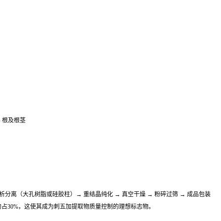
 五加科 根及根茎
析分离（大孔树脂或硅胶柱）→ 重结晶纯化 → 真空干燥 → 粉碎过筛 → 成品包装
约占30%，这使其成为刺五加提取物质量控制的理想标志物。