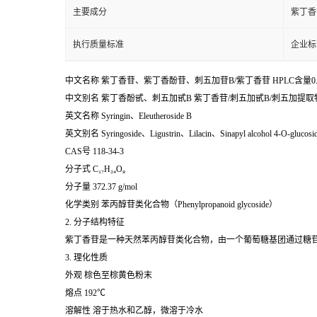
主要成分
紫丁香
执行质量标准
企业标
中文名称 紫丁香苷、紫丁香酚苷、刺五加苷B/
紫丁香苷 HPLC含量
中文别名 紫丁香酚甙、刺五加甙B 紫丁香苷/刺五加甙B/刺五加提取物/11
英文名称 Syringin、Eleutheroside B
英文别名 Syringoside、Ligustrin、Lilacin、Sinapyl alcohol 4-O-glucosi
CAS号 118-34-3
分子式 C₁₇H₂₄O₉
分子量 372.37 g/mol
化学类别 苯丙醇苷类化合物（Phenylpropanoid glycoside）
2. 分子结构特征
紫丁香苷是一种天然苯丙醇苷类化合物，由一个葡萄糖基团通过糖苷键连
3. 理化性质
外观 棕色至棕黄色粉末
熔点 192℃
溶解性 溶于热水和乙醇，微溶于冷水