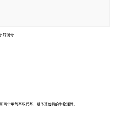
浸膏 醇浸膏
醇侧链和两个甲氧基取代基，赋予其独特的生物活性。