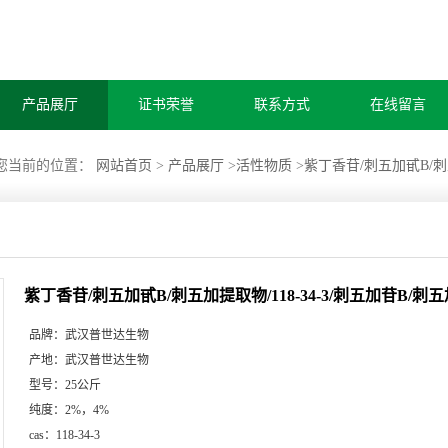
产品展厅
证书荣誉
联系方式
在线留言
您当前的位置：
网站首页
>
产品展厅
>
活性物质
>
紫丁香苷/刺五加甙B/刺
紫丁香苷/刺五加甙B/刺五加提取物/118-34-3/刺五加苷B/
品牌：
武汉普世达生物
产地：
武汉普世达生物
型号：
25公斤
纯度：
2%，4%
cas：
118-34-3