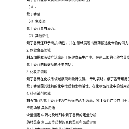
紫丁香苷能够恢复微粒体酶系统的酶活性，
（3）
紫丁香苷
（4）免疫调
紫丁香苷具有潜力。
（7）其他活性
紫丁香苷还显示出抗
活性，并在 领域展现出新药候选化合物的潜力
2. 保健食品领域
刺五加提取液被广泛应用于保健食品生产中。在刺五加的七种皂苷成
紫丁香苷的保健功能主要包括：
3. 化妆品领域
紫丁香苷在化妆品领域展现出独特优势。 专利表明，紫丁香苷可用
紫丁香苷因其独特的化学性质和生物活性，在化妆品行业中的新用
4. 科研试剂领域
刺五加苷B/
紫丁香苷
作为中药标准品/对照品，紫丁香苷广泛应用于
应用场景 具体用途
含量测定 中药材及制剂中紫丁香苷的定量分析
药材鉴定 刺五加等药材的真伪鉴别和品质评价