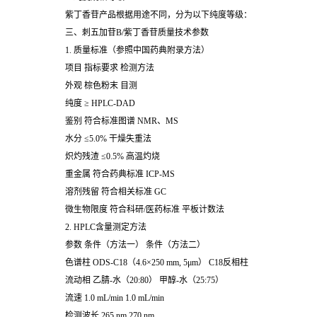
紫丁香苷产品根据用途不同，分为以下纯度等级：
三、
刺五加苷B/
紫丁香苷
质量技术参数
1. 质量标准（参照中国药典附录方法）
项目 指标要求 检测方法
外观 棕色粉末 目测
纯度 ≥ HPLC-DAD
鉴别 符合标准图谱 NMR、MS
水分 ≤5.0% 干燥失重法
炽灼残渣 ≤0.5% 高温灼烧
重金属 符合药典标准 ICP-MS
溶剂残留 符合相关标准 GC
微生物限度 符合科研/医药标准 平板计数法
2. HPLC含量测定方法
参数 条件（方法一） 条件（方法二）
色谱柱 ODS-C18（4.6×250 mm, 5μm） C18反相柱
流动相 乙腈-水（20:80） 甲醇-水（25:75）
流速 1.0 mL/min 1.0 mL/min
检测波长 265 nm 270 nm