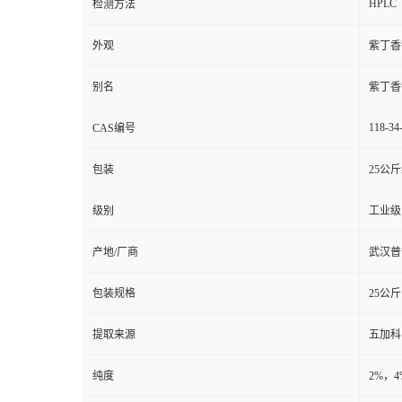
HPLC
检测方法
外观
紫丁香
别名
紫丁香苷
118-34
CAS编号
包装
25公
级别
工业级
产地/厂商
武汉普
包装规格
25公斤
提取来源
五加科
纯度
2%，4