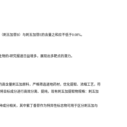
紫丁香苷（刺五加苷B）与刺五加苷E的含量之和应不低于0.08%。
生物的
研究报道日益增多，展现出多靶点的潜力。
区的高含量刺五加原料，严格筛选道地药材，优化提取、浓缩工艺，符
将目标成分进行高效分离、提纯，现有刺五加提取物规格：刺五加
种成分相关，其中紫丁香苷作为特异性标志物可用于区分刺五加与