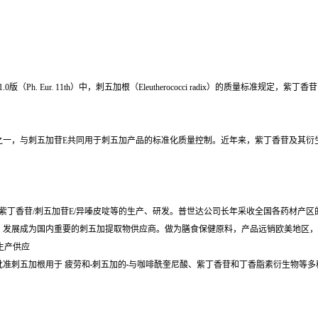
. Eur. 11th）中，刺五加根（Eleutherococci radix）的质量标准规定，
性成分之一，与刺五加苷E共同用于刺五加产品的标准化质量控制。近年来，紫丁香苷及其衍
/紫丁香苷/刺五加苷E/异嗪皮啶等的生产、研发。普世达公司长年采收全国各药材产
，发展成为国内重要的刺五加提取物供应商。做为膳食保健原料，产品远销欧美地区，
化生产供应
准刺五加根用于 疲劳和
刺五加的
与咖啡酰奎尼酸、紫丁香苷和丁香脂素衍生物等多