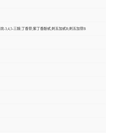
]氧杂环己烷-3,4,5-三醇;丁香苷;紫丁香酚甙;刺五加甙B;刺五加苷B