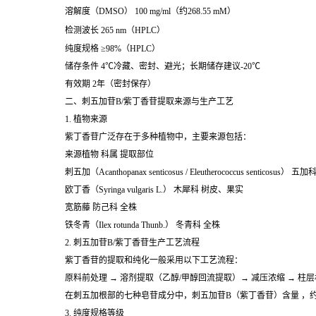
溶解度（DMSO） 100 mg/ml（约268.55 mM）
检测波长 265 nm（HPLC）
纯度规格 ≥98%（HPLC）
储存条件 4℃冷藏、密封、避光；长期储存建议-20℃
有效期 2年（密封保存）
二、
刺五加苷B/
紫丁香苷
提取来源与生产工艺
1. 植物来源
紫丁香苷广泛存在于多种植物中，主要来源包括：
来源植物 科属 提取部位
刺五加（Acanthopanax senticosus / Eleutherococcus senticosus）
欧丁香（Syringa vulgaris L.） 木犀科 树皮、果实
宽筋藤 防己科 全株
铁冬青（Ilex rotunda Thunb.） 冬青科 全株
2.
刺五加苷B/
紫丁香苷
生产工艺流程
紫丁香苷的提取和纯化一般采用以下工艺流程：
原料前处理 → 溶剂提取（乙醇/甲醇回流提取）→ 减压浓缩 → 柱层
在刺五加根部的七种皂苷成分中，刺五加苷B（紫丁香苷）含量 ，
3. 纯度规格等级