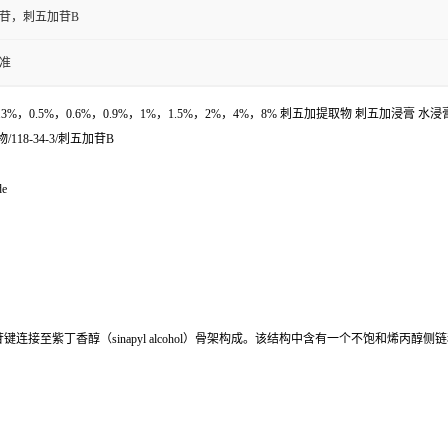
苷，刺五加苷B
准
0.3%，0.5%，0.6%，0.9%，1%，1.5%，2%，4%，8% 刺五加提取物 刺五加浸膏 水
8-34-3/刺五加苷B
de
接至紫丁香醇（sinapyl alcohol）骨架构成。该结构中含有一个不饱和烯丙