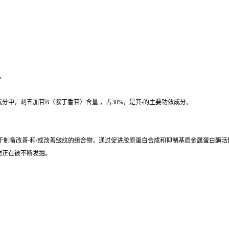
。
分中，刺五加苷B（紫丁香苷）含量 ，占30%，是其
的主要功效成分。
于制备改善
和/或改善皱纹的组合物，通过促进胶原蛋白合成和抑制基质金属蛋白酶活
途正在被不断发掘。
：