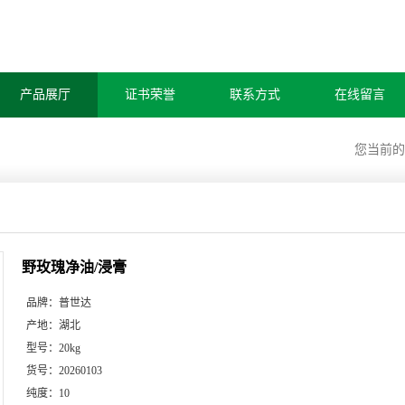
产品展厅
证书荣誉
联系方式
在线留言
您当前
野玫瑰净油/浸膏
品牌：
普世达
产地：
湖北
型号：
20kg
货号：
20260103
纯度：
10