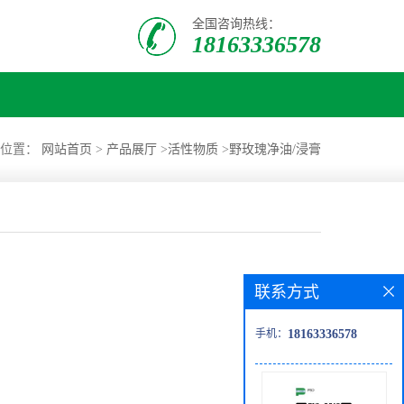
全国咨询热线：
18163336578
的位置：
网站首页
>
产品展厅
>
活性物质
>
野玫瑰净油/浸膏
联系方式
手机：
18163336578