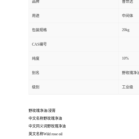
品牌
普世达
用途
中间体
20kg
包装规格
CAS编号
10%
纯度
别名
野玫瑰净油
级别
工业级
野玫瑰净油/浸膏
中文名称野玫瑰净油
中文同义词野玫瑰净油
英文名称Wild rose oil