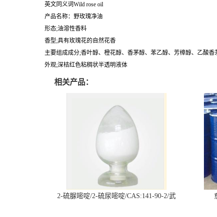
英文同义词Wild rose oil
产品名称：野玫瑰净油
形态;油溶性香料
香型;具有玫瑰花的自然花香
主要组成成分;香叶醇、橙花醇、香茅醇、苯乙醇、芳樟醇、乙酸香
外观;深桔红色粘稠状半透明液体
相关产品：
2-硫脲嘧啶/2-硫尿嘧啶/CAS:141-90-2/武
汉仓库现货供应商