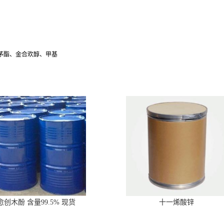
茅酯、金合欢醇、甲基
愈创木酚 含量99.5% 现货
十一烯酸锌