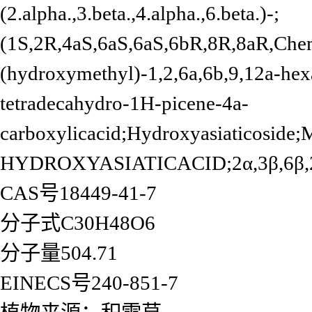
(2.alpha.,3.beta.,4.alpha.,6.beta.)-;
(1S,2R,4aS,6aS,6aS,6bR,8R,8aR,Che
(hydroxymethyl)-1,2,6a,6b,9,12a-hexa
tetradecahydro-1H-picene-4a-
carboxylicacid;Hydroxyasiaticos
HYDROXYASIATICACID;2α,3β,6β,23-
CAS号18449-41-7
分子式C30H48O6
分子量504.71
EINECS号240-851-7