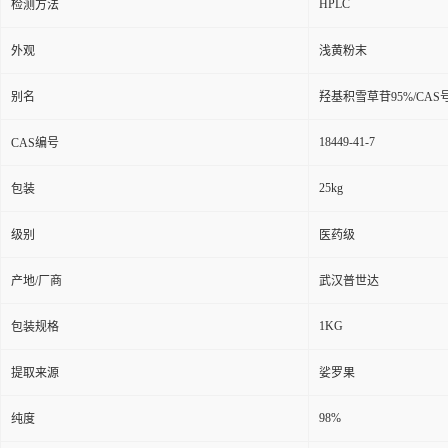
HPLC
检测方法
外观
浅黄粉末
别名
羟基积雪草苷95%/CAS号
18449-41-7
CAS编号
25kg
包装
级别
医药级
产地/厂商
武汉普世达
1KG
包装规格
提取来源
娑罗果
98%
纯度