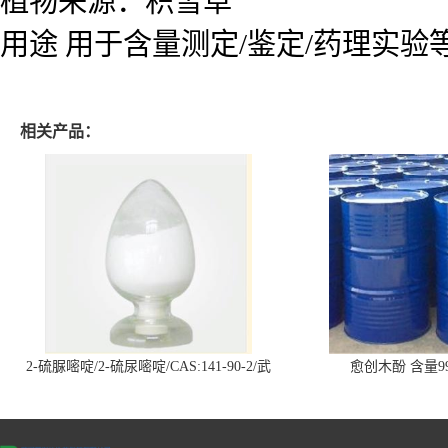
植物来源：积雪草
用途 用于含量测定/鉴定/药理实验
相关产品：
2-硫脲嘧啶/2-硫尿嘧啶/CAS:141-90-2/武
愈创木酚 含量99
汉仓库现货供应商