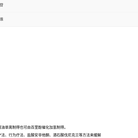
苷
准
精油单离制得也可由百里酚催化加氢制得。
疗法、行为疗法、盐酸安非他酮、酒石酸伐尼克兰等方法来缓解