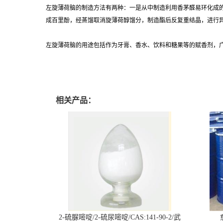
左旋薄荷脑的制造方法有两种：一是从中制造利用香茅醛易环化成
成百里酚，经蒸馏取消旋薄荷醇馏分，制造酯后反复重结晶，进行
左旋薄荷脑的用途包括作为牙膏、香水、饮料和糖果等的赋香剂，
相关产品：
2-硫脲嘧啶/2-硫尿嘧啶/CAS:141-90-2/武