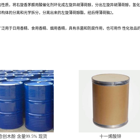
的性质，将右旋香茅醛用酸催化剂环化成左旋异胡薄荷醇，分出左旋异胡薄荷醇，氢化
异构体的分离和光学拆分，分离出来的左旋薄荷醇酯，经后得薄荷脑2。
广泛用于日用香精、食用香精、烟用香精，具有杀菌和防腐作用，也可用作 性化妆品
愈创木酚 含量99.5% 现货
十一烯酸锌