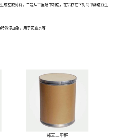
生成左旋薄荷；二是从百里酚中制造，在铝存在下对间甲酚进行生
的特殊添加剂，用于花露水等
邻苯二甲醛