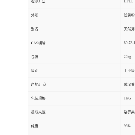
HPLC
检测方法
外观
浅黄粉
别名
天然薄荷
89-78-
CAS编号
25kg
包装
级别
工业级
产地/厂商
武汉普
1KG
包装规格
提取来源
娑罗果
98%
纯度