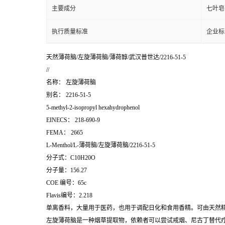
主要成分
七叶皂
执行质量标准
企业标
天然薄荷脑/左旋薄荷脑/薄荷醇/武汉普世达/2216-51-5
//
名称：
左旋薄荷脑
别名：
2216-51-5
5-methyl-2-isopropyl hexahydrophenol
EINECS：
218-690-9
FEMA：
2665
L-Menthol/L-薄荷脑/左旋薄荷脑/2216-51-5
分子式：C10H20O
分子量：156.27
COE 编号：65c
Flavis编号：2.218
单离香料，大量用于医药，也用于调配日化和食用香精。可由天然
左旋薄荷脑是一种烟草提取物，依赖者可以尝试戒烟、尼古丁替代