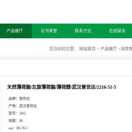
产品展厅
证书荣誉
联系方式
在线留言
您当前的位置：
网站首页
>
产品展厅
>
活性
天然薄荷脑/左旋薄荷脑/薄荷醇/武汉普世达/2216-51-5
品牌：
普世达
产地：
武汉普世达
型号：
1KG
纯度：
98
cas：
89-78-1