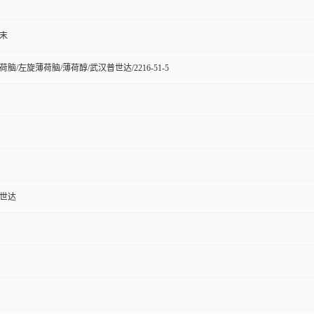
末
脑/左旋薄荷脑/薄荷醇/武汉普世达/2216-51-5
1
世达