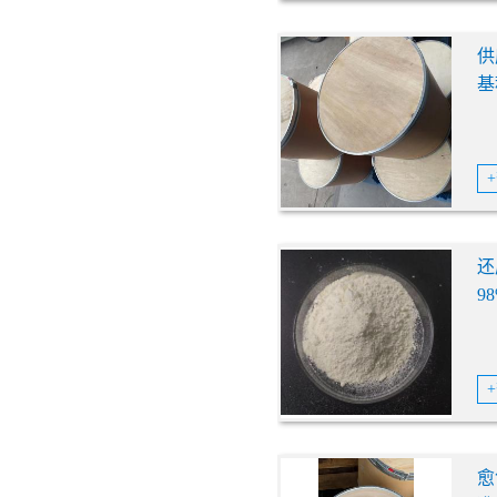
供
基
5
还
9
愈