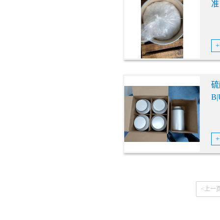
准 
硫
B
<上一